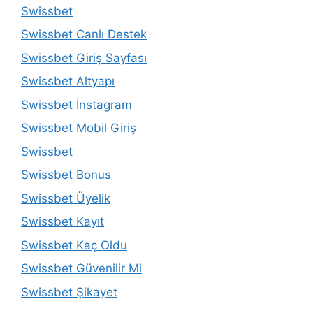
Swissbet
Swissbet Canlı Destek
Swissbet Giriş Sayfası
Swissbet Altyapı
Swissbet İnstagram
Swissbet Mobil Giriş
Swissbet
Swissbet Bonus
Swissbet Üyelik
Swissbet Kayıt
Swissbet Kaç Oldu
Swissbet Güvenilir Mi
Swissbet Şikayet