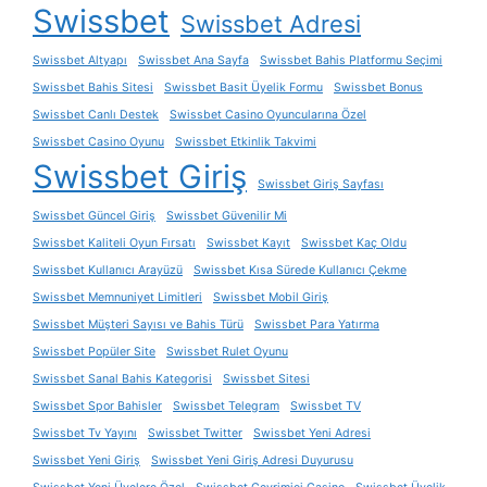
Swissbet
Swissbet Adresi
Swissbet Altyapı
Swissbet Ana Sayfa
Swissbet Bahis Platformu Seçimi
Swissbet Bahis Sitesi
Swissbet Basit Üyelik Formu
Swissbet Bonus
Swissbet Canlı Destek
Swissbet Casino Oyuncularına Özel
Swissbet Casino Oyunu
Swissbet Etkinlik Takvimi
Swissbet Giriş
Swissbet Giriş Sayfası
Swissbet Güncel Giriş
Swissbet Güvenilir Mi
Swissbet Kaliteli Oyun Fırsatı
Swissbet Kayıt
Swissbet Kaç Oldu
Swissbet Kullanıcı Arayüzü
Swissbet Kısa Sürede Kullanıcı Çekme
Swissbet Memnuniyet Limitleri
Swissbet Mobil Giriş
Swissbet Müşteri Sayısı ve Bahis Türü
Swissbet Para Yatırma
Swissbet Popüler Site
Swissbet Rulet Oyunu
Swissbet Sanal Bahis Kategorisi
Swissbet Sitesi
Swissbet Spor Bahisler
Swissbet Telegram
Swissbet TV
Swissbet Tv Yayını
Swissbet Twitter
Swissbet Yeni Adresi
Swissbet Yeni Giriş
Swissbet Yeni Giriş Adresi Duyurusu