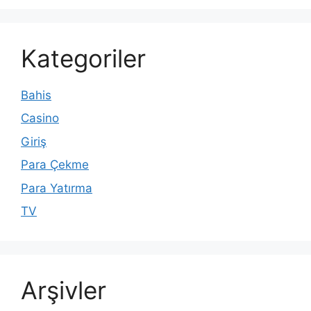
Kategoriler
Bahis
Casino
Giriş
Para Çekme
Para Yatırma
TV
Arşivler