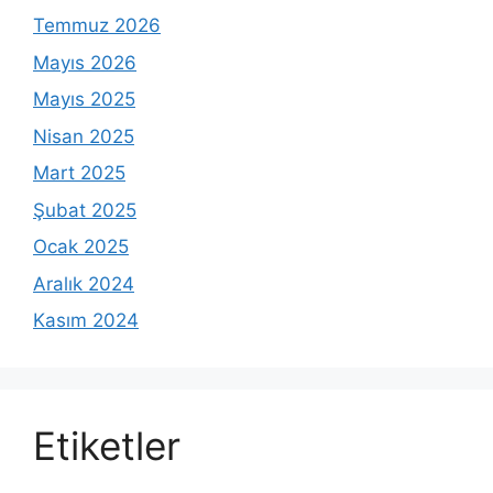
Temmuz 2026
Mayıs 2026
Mayıs 2025
Nisan 2025
Mart 2025
Şubat 2025
Ocak 2025
Aralık 2024
Kasım 2024
Etiketler