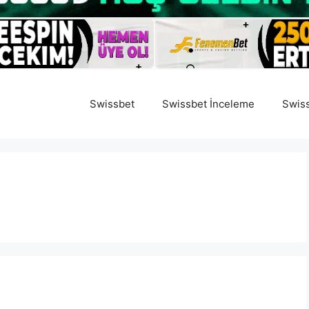
Swissbet
Swissbet İnceleme
Swiss