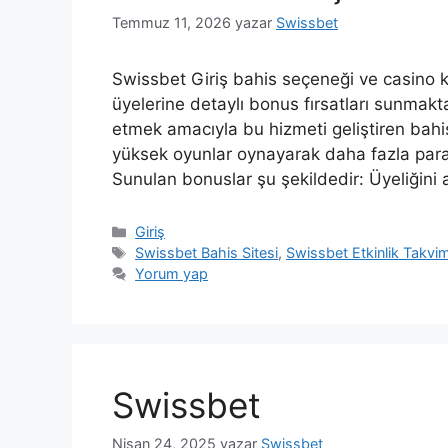
Temmuz 11, 2026
yazar
Swissbet
Swissbet Giriş bahis seçeneği ve casino k
üyelerine detaylı bonus fırsatları sunmakta
etmek amacıyla bu hizmeti geliştiren bahi
yüksek oyunlar oynayarak daha fazla para 
Sunulan bonuslar şu şekildedir: Üyeliğini a
Kategoriler
Giriş
Etiketler
Swissbet Bahis Sitesi
,
Swissbet Etkinlik Takvim
Yorum yap
Swissbet
Nisan 24, 2025
yazar
Swissbet