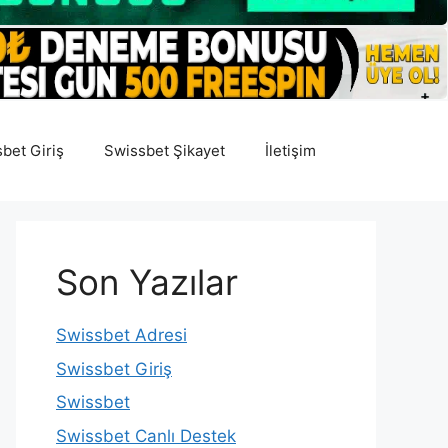
bet Giriş
Swissbet Şikayet
İletişim
Son Yazılar
Swissbet Adresi
Swissbet Giriş
Swissbet
Swissbet Canlı Destek