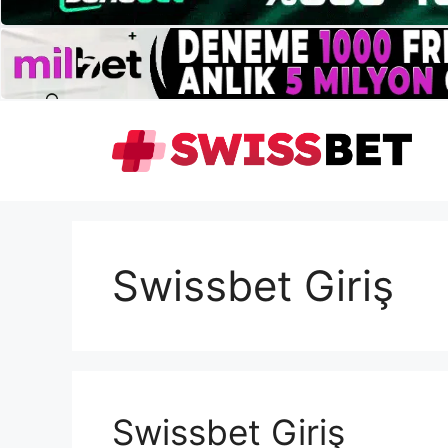
İçeriğe
atla
Swissbet Giriş
Swissbet Giriş