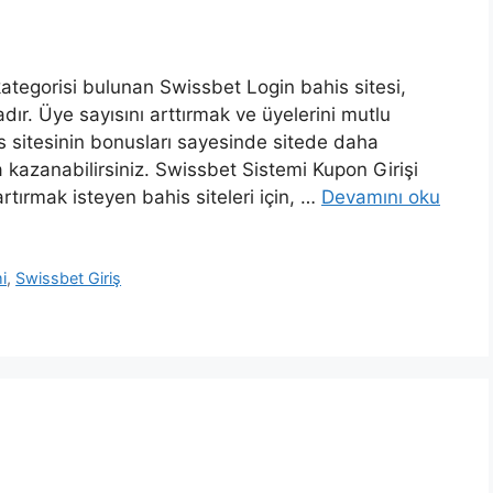
ategorisi bulunan Swissbet Login bahis sitesi,
dır. Üye sayısını arttırmak ve üyelerini mutlu
s sitesinin bonusları sayesinde sitede daha
kazanabilirsiniz. Swissbet Sistemi Kupon Girişi
rtırmak isteyen bahis siteleri için, …
Devamını oku
i
,
Swissbet Giriş