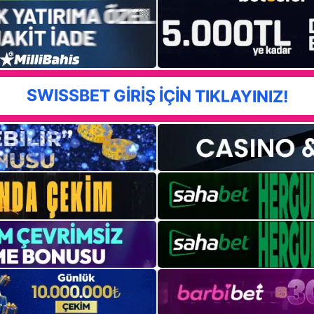
SWISSBET GİRİŞ İÇİN TIKLAYINIZ!