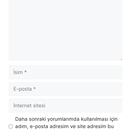
İsim
E-
posta
İnternet
sitesi
Daha sonraki yorumlarımda kullanılması için
adım, e-posta adresim ve site adresim bu