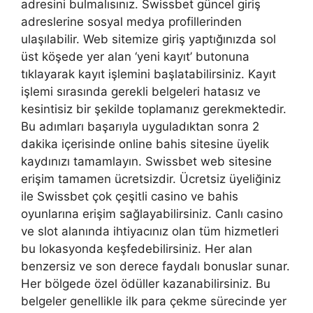
adresini bulmalısınız. Swissbet güncel giriş
adreslerine sosyal medya profillerinden
ulaşılabilir. Web sitemize giriş yaptığınızda sol
üst köşede yer alan ‘yeni kayıt’ butonuna
tıklayarak kayıt işlemini başlatabilirsiniz. Kayıt
işlemi sırasında gerekli belgeleri hatasız ve
kesintisiz bir şekilde toplamanız gerekmektedir.
Bu adımları başarıyla uyguladıktan sonra 2
dakika içerisinde online bahis sitesine üyelik
kaydınızı tamamlayın. Swissbet web sitesine
erişim tamamen ücretsizdir. Ücretsiz üyeliğiniz
ile Swissbet çok çeşitli casino ve bahis
oyunlarına erişim sağlayabilirsiniz. Canlı casino
ve slot alanında ihtiyacınız olan tüm hizmetleri
bu lokasyonda keşfedebilirsiniz. Her alan
benzersiz ve son derece faydalı bonuslar sunar.
Her bölgede özel ödüller kazanabilirsiniz. Bu
belgeler genellikle ilk para çekme sürecinde yer