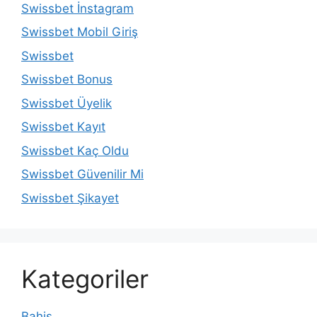
Swissbet İnstagram
Swissbet Mobil Giriş
Swissbet
Swissbet Bonus
Swissbet Üyelik
Swissbet Kayıt
Swissbet Kaç Oldu
Swissbet Güvenilir Mi
Swissbet Şikayet
Kategoriler
Bahis