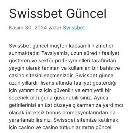
Swissbet Güncel
Kasım 30, 2024
yazar
Swissbet
Swissbet güncel müşteri kapsamlı hizmetler
sunmaktadır. Tavsiyemiz, uzun süredir faaliyet
gösteren ve sektör profesyonelleri tarafından
yaygın olarak tanınan ve kullanılan bir bahis ve
casino sitesini seçmenizdir. Swissbet güncel
uzun yıllardır lisans altında faaliyet gösterdiği
için yatırımınız için güvenilir ve emniyetli bir
seçenek olduğuna güvenebilirsiniz. Ayrıca
getirilerinizi en üst düzeye çıkarmanıza yardımcı
olacak ücretsiz bonus promosyonlarından da
yararlanabilirsiniz. Swissbet sitemize katılmak
için casino ve casino tutkunlarımızın güncel